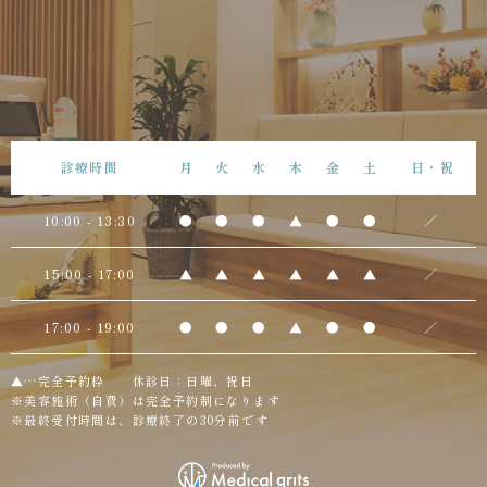
診療時間
月
火
水
木
金
土
日・祝
10:00 - 13:30
●
●
●
▲
●
●
／
15:00 - 17:00
▲
▲
▲
▲
▲
▲
／
17:00 - 19:00
●
●
●
▲
●
●
／
▲…完全予約枠 休診日：日曜、祝日
※美容施術（自費）は完全予約制になります
※最終受付時間は、診療終了の30分前です