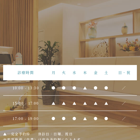
診療時間
月
火
水
木
金
土
日・祝
10:00 - 13:30
●
●
●
▲
●
●
／
15:00 - 17:00
▲
▲
▲
▲
▲
▲
／
17:00 - 19:00
●
●
●
▲
●
●
／
▲…完全予約枠 休診日：日曜、祝日
※美容施術（自費）は完全予約制になります